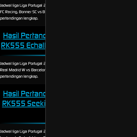
Jadwal liga Liga Portugal 2 RK555 tanggal 13 Juli 2026: Deportivo Ayense vs
FC Racing, Bonner SC vs Bochum II. Dapatkan informasi lineup, dan analisis
pertandingan lengkap.
Hasil Pertandingan Liga Liga Portugal 2
RK555 Echallens 0-3 Sion II 12 Juli 2026
Jadwal liga Liga Portugal 2 RK555 tanggal 12 Juli 2026: Echallens vs Sion II,
Real Madrid W vs Barcelona W. Dapatkan informasi lineup, dan analisis
pertandingan lengkap.
Hasil Pertandingan Liga Liga Portugal 2
RK555 Seekirchen 0-0 Lauterach 11 Juli
2026
Jadwal liga Liga Portugal 2 RK555 tanggal 11 Juli 2026: Seekirchen vs