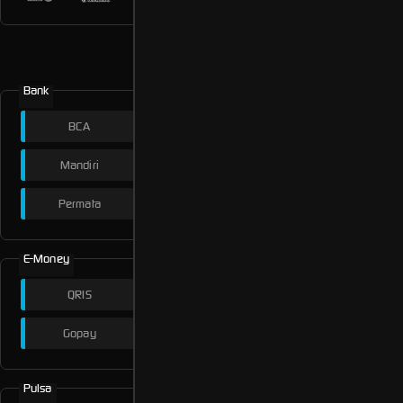
Metode Pembayaran
Bank
BCA
BNI
BRI
Mandiri
Cimb Niaga
Danamon
Permata
Panin
E-Money
QRIS
Dana
OVO
Gopay
LinkAja
Pulsa