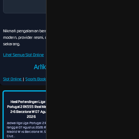
Mainkan Slot Online Terpercaya
Nikmati pengalaman bermain slot online terbaik dengan sistem keamanan
modern, provider resmi, dan transaksi cepat. Pilih permainan favorit Anda
sekarang.
Lihat Semua Slot Online
Artikel Slot Online Terbaru
Slot Online
|
Sports Book
|
Beranda
Hasil Pertandingan Liga Liga
Hasil Pertandingan Liga Liga
Hasil Per
Portugal 2 RK555 Real Madrid W
Portugal 2 RK555 ADR Jicaral 2-
Portugal 
2-6 Barcelona W 07 Agustus
1 Inter San Carlos 06 Agustus
Águila
2026
2026
Jadwal liga 
tanggal 05 
Jadwal liga Liga Portugal 2 RK555
Jadwal liga Liga Portugal 2 RK555
Hércules vs 
tanggal 07 Agustus 2026: Real
tanggal 06 Agustus 2026: ADR
Lupopo vs 
Madrid W vs Barcelona W, Santa
Jicaral vs Inter San Carlos, Zakho
Cruz…
vs…
admin