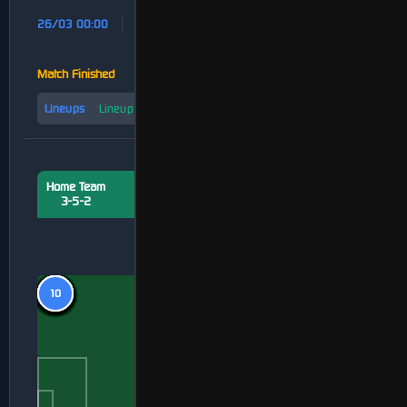
1
–
1
Wally Daan
26/03 00:00
Casa Sport
Match Finished
Lineups
Lineup available
Home Team
Away Team
3-5-2
3-5-2
10
10
1
1
1
2
3
4
5
6
7
8
9
1
2
3
4
5
6
7
8
9