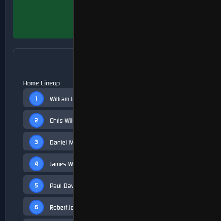
Starting Lineup
Home Lineup
1
William Jones
F
2
Chris Williams
F
3
Daniel Miller
M
4
James Wilson
F
5
Paul Davis
D
6
Robert Jones
G