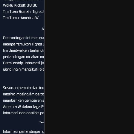
Waktu Kickoff: 08:00
Tim Tuan Rumah: Tigres UANL W
Tim Tamu: América W
Jadwal Pertandingan & Konteks Kompetisi
Pertandingan ini merupakan bagian dari jadwal resmi Premiership yang
mempertemukan Tigres UANL W dan América W pada musim berjalan. Kedua
tim dijadwalkan bertanding sesuai kalender kompetisi dan hasil
pertandingan ini akan menjadi bagian dari rangkaian laga dalam
Premiership. Informasi jadwal ini ditujukan sebagai panduan bagi pengguna
yang ingin mengikuti jalannya pertandingan secara langsung.
Susunan Pemain & Formasi Tim
Susunan pemain dan formasi yang ditampilkan merupakan lineup awal dari
masing-masing tim berdasarkan data pertandingan. Informasi ini membantu
memberikan gambaran strategi yang digunakan oleh Tigres UANL W dan
América W dalam laga Premiership. Data lineup disajikan untuk keperluan
informasi dan analisis pertandingan.
Taruhan Olahraga Secara Bertanggung Jawab
Informasi pertandingan yang ditampilkan di halaman ini bertujuan sebagai