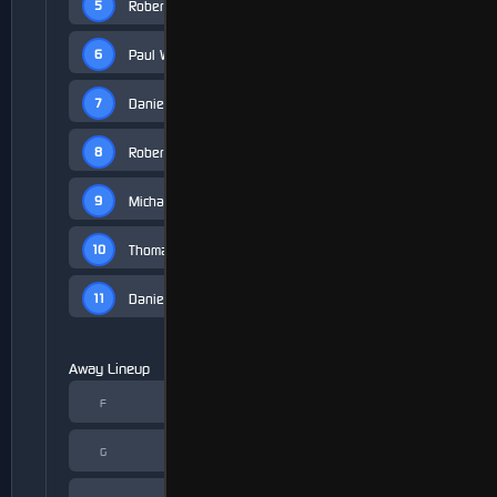
5
Robert Johnson
M
6
Paul Williams
F
7
Daniel Davis
G
8
Robert Brown
F
9
Michael Brown
G
10
Thomas Jones
G
11
Daniel Brown
G
Away Lineup
John Rodriguez
F
1
Paul Garcia
G
2