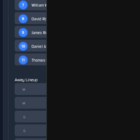
7
William Williams
D
8
David Rodriguez
D
9
James Rodriguez
F
10
Daniel Johnson
F
11
Thomas Davis
D
Away Lineup
Robert Brown
M
1
John Jones
M
2
David Brown
G
3
Daniel Williams
G
4