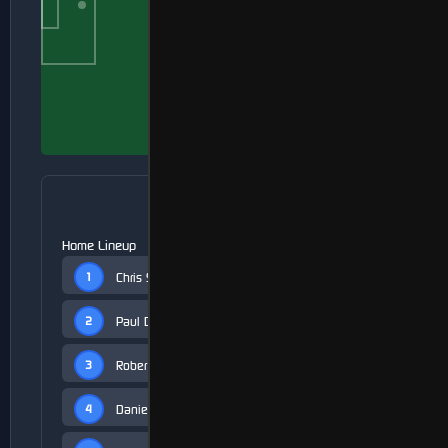
Starting Lineup
Home Lineup
1
Chris Smith
F
2
Paul Davis
M
3
Robert Johnson
D
4
Daniel Davis
G