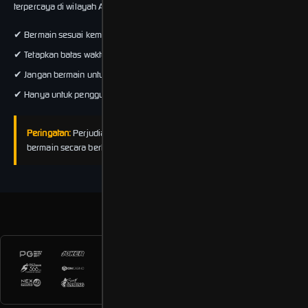
terpercaya di wilayah Anda.
✔ Bermain sesuai kemampuan finansial
✔ Tetapkan batas waktu & batas deposit
✔ Jangan bermain untuk mengejar kerugian
✔ Hanya untuk pengguna berusia 18+ tahun
Peringatan:
Perjudian memiliki risiko kecanduan. Pastikan Anda
bermain secara bertanggung jawab.
Penyedia Games