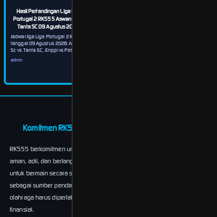
Hasil Pertandingan Liga Liga
Hasil Pertandingan Liga Liga
Hasil Per
Portugal 2 RK555 Aswan Sc vs
Portugal 2 RK555 Blackburn
Portugal 2
Tanta SC 09 Agustus 2026
Rovers U21 3-1 Reading U21 08
2-6 Barc
Agustus 2026
Jadwal liga Liga Portugal 2 RK555
tanggal 09 Agustus 2026: Aswan
Jadwal liga Liga Portugal 2 RK555
Jadwal liga 
Sc vs Tanta SC, Enppi vs Petrojet.…
tanggal 08 Agustus 2026:
tanggal 07 
Blackburn Rovers U21 vs Reading
Madrid W vs
admin
U21, Municipal Liberia…
Cruz…
admin
admin
Komitmen RK555 terhadap Responsible Gambling
RK555 berkomitmen untuk menyediakan lingkungan permainan yang
aman, adil, dan bertanggung jawab. Kami mendorong seluruh pengguna
untuk bermain secara sadar dan tidak menjadikan aktivitas taruhan
sebagai sumber pendapatan utama. Permainan slot online dan taruhan
olahraga harus diperlakukan sebagai bentuk hiburan, bukan kewajiban
finansial.