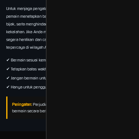
Untuk menjaga pengalaman bermain yang sehat, kami menyarankan
pemain menetapkan batas deposit, mengelola waktu bermain secara
bijak, serta menghindari keputusan emosional saat mengalami
kekalahan. Jika Anda merasa kesulitan mengontrol aktivitas bermain,
segera hentikan dan cari bantuan profesional dari lembaga dukungan
terpercaya di wilayah Anda.
✔ Bermain sesuai kemampuan finansial
✔ Tetapkan batas waktu & batas deposit
✔ Jangan bermain untuk mengejar kerugian
✔ Hanya untuk pengguna berusia 18+ tahun
Peringatan:
Perjudian memiliki risiko kecanduan. Pastikan Anda
bermain secara bertanggung jawab.