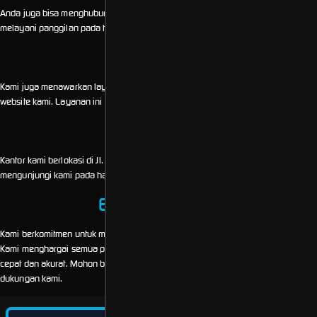
Anda juga bisa menghubungi kami melalui telepon di +62 123 456 789. Kami
melayani panggilan pada hari kerja dari pukul 08.00 hingga 17.00 WIB.
Live Chat
Kami juga menawarkan layanan Live Chat yang bisa Anda akses langsung dari
website kami. Layanan ini tersedia 24 jam sehari, 7 hari seminggu.
Alamat
Kantor kami berlokasi di Jl. Pahlawan No. 55, Jakarta Pusat, 10110. Anda bisa
mengunjungi kami pada hari kerja dari pukul 08.00 hingga 17.00 WIB.
Etika Dukungan
Kami berkomitmen untuk memberikan layanan yang ramah dan profesional.
Kami menghargai semua pelanggan dan berusaha untuk merespons dengan
cepat dan akurat. Mohon bersikap sopan dan menghargai waktu dari staf
dukungan kami.