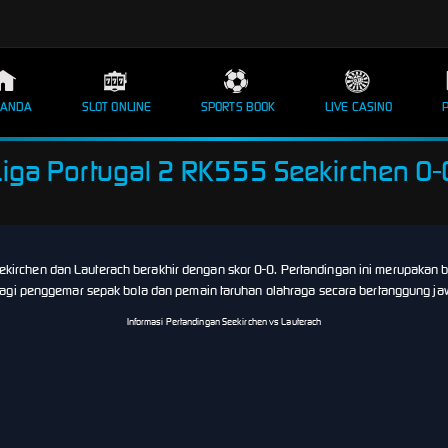
RANDA
SLOT ONLINE
SPORTS BOOK
LIVE CASINO
 Liga Portugal 2 RK555 Seekirchen 0
irchen dan Lauterach berakhir dengan skor 0-0. Pertandingan ini merupakan bag
i bagi penggemar sepak bola dan pemain taruhan olahraga secara bertanggung ja
Informasi Pertandingan Seekirchen vs Lauterach