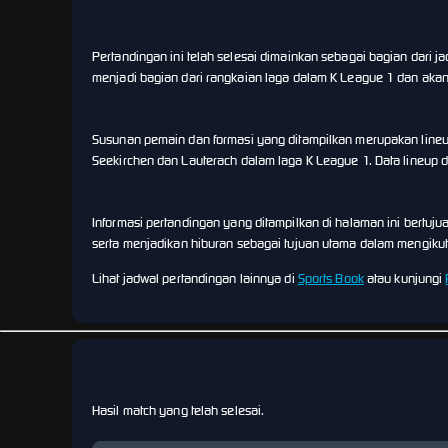
Pertandingan ini telah selesai dimainkan sebagai bagian dari
menjadi bagian dari rangkaian laga dalam K League 1 dan aka
Susunan pemain dan formasi yang ditampilkan merupakan lineu
Seekirchen dan Lauterach dalam laga K League 1. Data lineup di
Informasi pertandingan yang ditampilkan di halaman ini bertu
serta menjadikan hiburan sebagai tujuan utama dalam mengikuti
Lihat jadwal pertandingan lainnya di
Sports Book
atau kunjungi
Hasil match yang telah selesai.