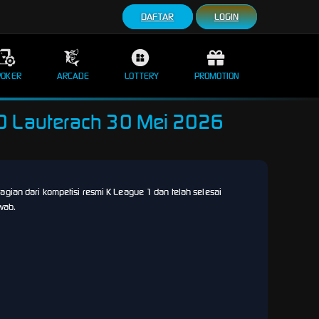
DAFTAR
LOGIN
POKER
ARCADE
LOTTERY
PROMOTION
-0 Lauterach 30 Mei 2026
ian dari kompetisi resmi K League 1 dan telah selesai
wab.