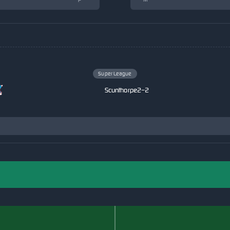
F
Super League
Scunthorpe
2
–
2