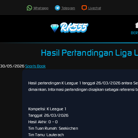
Whatsapp
Telegram
Livechat
BE
Hasil Pertandingan Liga
30/05/2026
Sports Book
Hasil pertandingan K League 1 tanggal 26/03/2026 antara Seek
dimainkan. Informasi pertandingan disajikan sebagai referens
Kompetisi: K League 1
Tanggal: 26/03/2026
Hasil Akhir: 0 – 0
Tim Tuan Rumah: Seekirchen
Tim Tamu: Lauterach