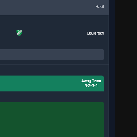
Hasil
Lauterach
Away Team
4-2-3-1