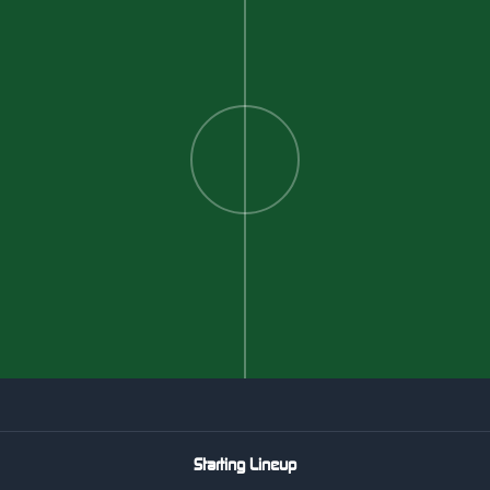
Starting Lineup