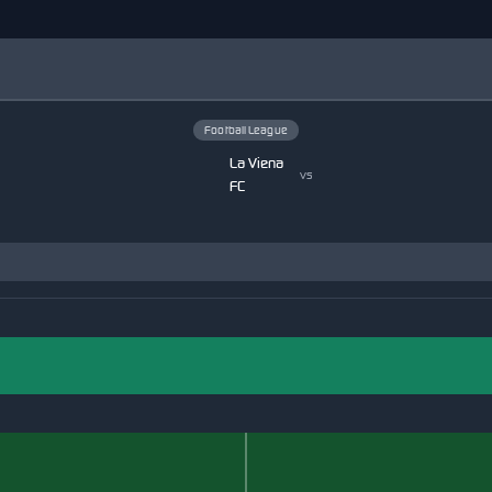
Football League
La Viena
vs
FC