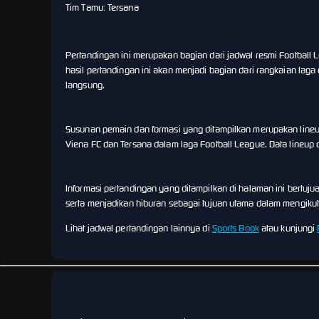
Tim Tamu: Tersana
Pertandingan ini merupakan bagian dari jadwal resmi Football
hasil pertandingan ini akan menjadi bagian dari rangkaian lag
langsung.
Susunan pemain dan formasi yang ditampilkan merupakan lineu
Viena FC dan Tersana dalam laga Football League. Data lineup d
Informasi pertandingan yang ditampilkan di halaman ini bertu
serta menjadikan hiburan sebagai tujuan utama dalam mengikuti
Lihat jadwal pertandingan lainnya di
Sports Book
atau kunjungi