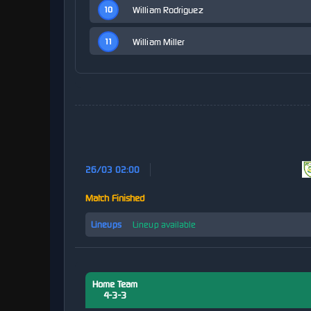
William Rodriguez
10
William Miller
11
26/03 02:00
Match Finished
Lineups
Lineup available
Home Team
4-3-3