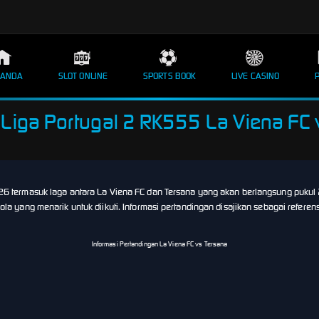
RANDA
SLOT ONLINE
SPORTS BOOK
LIVE CASINO
a Liga Portugal 2 RK555 La Viena FC
6 termasuk laga antara La Viena FC dan Tersana yang akan berlangsung pukul 2
a yang menarik untuk diikuti. Informasi pertandingan disajikan sebagai refere
Informasi Pertandingan La Viena FC vs Tersana