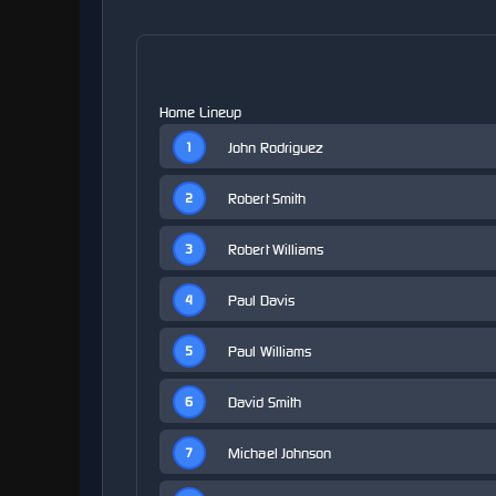
Home Lineup
John Rodriguez
1
Robert Smith
2
Robert Williams
3
Paul Davis
4
Paul Williams
5
David Smith
6
Michael Johnson
7