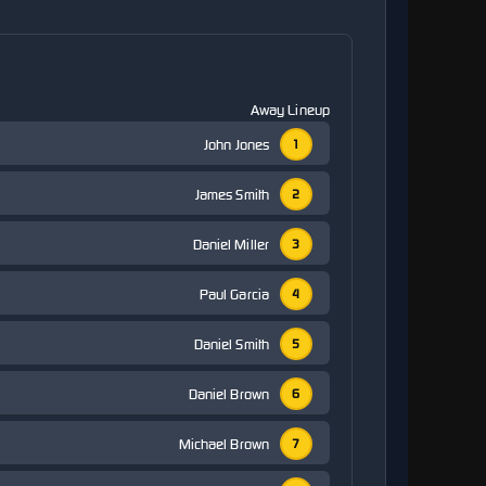
Away Lineup
John Jones
1
James Smith
2
Daniel Miller
3
Paul Garcia
4
Daniel Smith
5
Daniel Brown
6
Michael Brown
7