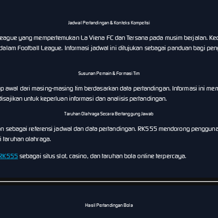
Jadwal Pertandingan & Konteks Kompetisi
 League yang mempertemukan La Viena FC dan Tersana pada musim berjalan. Kedu
a dalam Football League. Informasi jadwal ini ditujukan sebagai panduan bagi p
Susunan Pemain & Formasi Tim
p awal dari masing-masing tim berdasarkan data pertandingan. Informasi ini m
isajikan untuk keperluan informasi dan analisis pertandingan.
Taruhan Olahraga Secara Bertanggung Jawab
juan sebagai referensi jadwal dan data pertandingan. RK555 mendorong penggun
 taruhan olahraga.
RK555
sebagai situs slot, casino, dan taruhan bola online terpercaya.
Hasil Pertandingan Bola