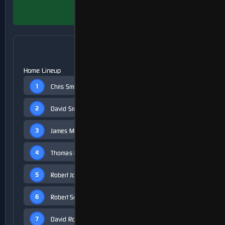
Starting Lineup
Home Lineup
1
Chris Smith
D
2
David Smith
D
3
James Miller
F
4
Thomas Davis
G
5
Robert Johnson
F
6
Robert Smith
G
7
David Rodriguez
F