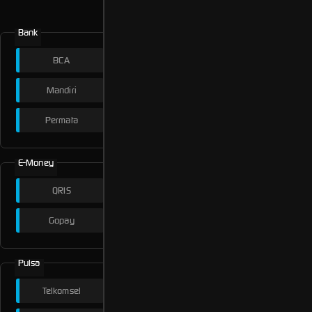
Metode Pembayaran
Bank
BCA
BNI
BRI
Mandiri
Cimb Niaga
Danamon
Permata
Panin
E-Money
QRIS
Dana
OVO
Gopay
LinkAja
Pulsa
Telkomsel
XL Axiata
Axis