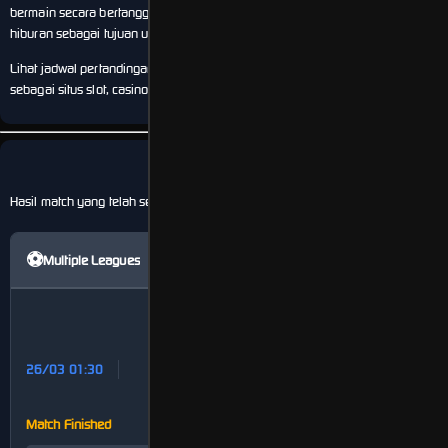
bermain secara bertanggung jawab, memahami risiko, serta menjadikan
hiburan sebagai tujuan utama dalam mengikuti taruhan olahraga.
Lihat jadwal pertandingan lainnya di
Sports Book
atau kunjungi
RK555
sebagai situs slot, casino, dan taruhan bola online terpercaya.
Hasil Pertandingan Bola
Hasil match yang telah selesai.
⚽
Multiple Leagues
Hasil
Coupe de France
5
–
0
Austria Wien W
26/03 01:30
Südburgenland W
Match Finished