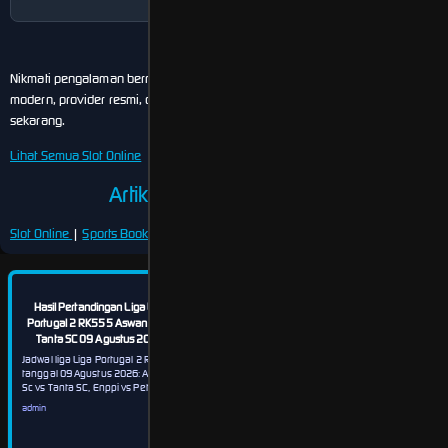
Mainkan Slot Online Terpercaya
Nikmati pengalaman bermain slot online terbaik dengan sistem keamanan
modern, provider resmi, dan transaksi cepat. Pilih permainan favorit Anda
sekarang.
Lihat Semua Slot Online
Artikel Slot Online Terbaru
Slot Online
|
Sports Book
|
Beranda
Hasil Pertandingan Liga Liga
Hasil Pertandingan Liga Liga
Hasil Per
Portugal 2 RK555 Aswan Sc vs
Portugal 2 RK555 Blackburn
Portugal 2
Tanta SC 09 Agustus 2026
Rovers U21 3-1 Reading U21 08
2-6 Barc
Agustus 2026
Jadwal liga Liga Portugal 2 RK555
tanggal 09 Agustus 2026: Aswan
Jadwal liga Liga Portugal 2 RK555
Jadwal liga 
Sc vs Tanta SC, Enppi vs Petrojet.…
tanggal 08 Agustus 2026:
tanggal 07 
Blackburn Rovers U21 vs Reading
Madrid W vs
admin
U21, Municipal Liberia…
Cruz…
admin
admin