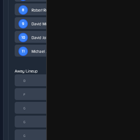
8
Robert Rodriguez
D
9
David Miller
M
10
David Johnson
M
11
Michael Johnson
D
Away Lineup
Michael Johnson
D
1
John Brown
F
2
David Rodriguez
G
3
John Brown
G
4
Daniel Smith
G
5