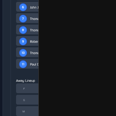
6
John Johnson
D
7
Thomas Davis
F
8
Thomas Brown
M
9
Robert Williams
F
10
Thomas Wilson
M
11
Paul Davis
D
Away Lineup
James Jones
F
1
Daniel Brown
G
2
John Davis
M
3