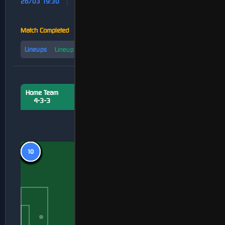
26/03 19:30
vs
Al Karkh
Match Completed
Lineups
Lineup available
Home Team
Away Team
4-3-3
4-3-3
10
10
1
1
1
2
3
4
5
6
7
8
9
1
2
3
4
5
6
7
8
9