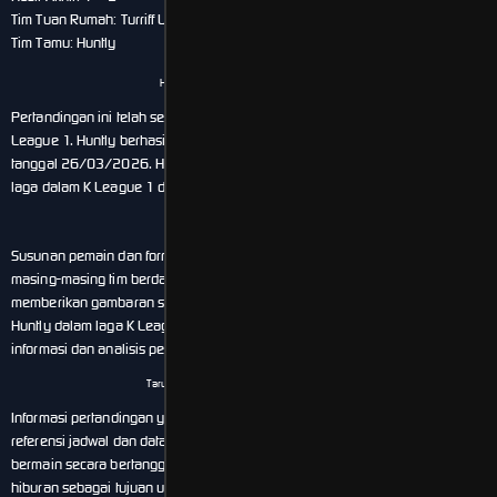
Tim Tuan Rumah: Turriff United
Tim Tamu: Huntly
Hasil Pertandingan & Konteks Kompetisi
Pertandingan ini telah selesai dimainkan sebagai bagian dari jadwal resmi K
League 1. Huntly berhasil mengalahkan Turriff United dengan skor 1-2 pada
tanggal 26/03/2026. Hasil pertandingan ini menjadi bagian dari rangkaian
laga dalam K League 1 dan akan mempengaruhi posisi klasemen kedua tim.
Susunan Pemain & Formasi Tim
Susunan pemain dan formasi yang ditampilkan merupakan lineup awal dari
masing-masing tim berdasarkan data pertandingan. Informasi ini membantu
memberikan gambaran strategi yang digunakan oleh Turriff United dan
Huntly dalam laga K League 1. Data lineup disajikan untuk keperluan
informasi dan analisis pertandingan.
Taruhan Olahraga Secara Bertanggung Jawab
Informasi pertandingan yang ditampilkan di halaman ini bertujuan sebagai
referensi jadwal dan data pertandingan. RK555 mendorong pengguna untuk
bermain secara bertanggung jawab, memahami risiko, serta menjadikan
hiburan sebagai tujuan utama dalam mengikuti taruhan olahraga.