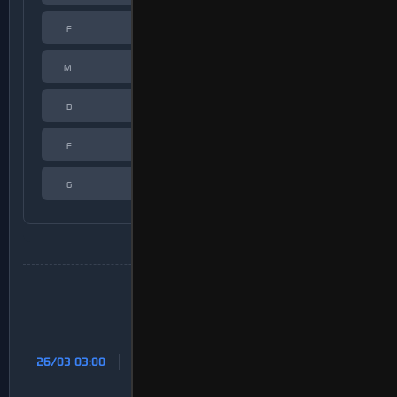
William Jones
F
7
William Johnson
M
8
John Williams
D
9
Chris Miller
F
10
Thomas Miller
G
11
Süper Lig
Keith
26/03 03:00
vs
Strathspey Thistle