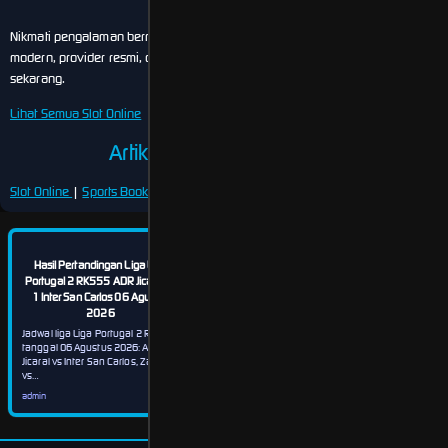
Mainkan Slot Online Terpercaya
Nikmati pengalaman bermain slot online terbaik dengan sistem keamanan
modern, provider resmi, dan transaksi cepat. Pilih permainan favorit Anda
sekarang.
Lihat Semua Slot Online
Artikel Slot Online Terbaru
Slot Online
|
Sports Book
|
Beranda
Hasil Pertandingan Liga Liga
Hasil Pertandingan Liga Liga
Hasil Per
Portugal 2 RK555 ADR Jicaral 2-
Portugal 2 RK555 Hércules vs
Portugal 
1 Inter San Carlos 06 Agustus
Águila 05 Agustus 2026
Sur 0
2026
Jadwal liga Liga Portugal 2 RK555
Jadwal liga 
tanggal 05 Agustus 2026:
tanggal 04 
Jadwal liga Liga Portugal 2 RK555
Hércules vs Águila, Saint Eloi
Nahda vs Sur
tanggal 06 Agustus 2026: ADR
Lupopo vs CS…
San…
Jicaral vs Inter San Carlos, Zakho
vs…
admin
admin
admin