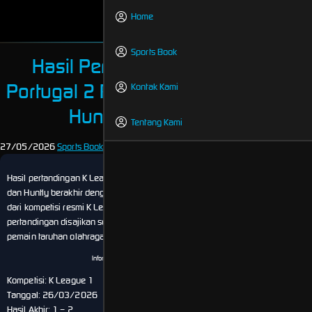
Home
Sports Book
Hasil Pertandingan Liga Liga
Portugal 2 RK555 Turriff United 1-2
Kontak Kami
Huntly 27 Mei 2026
Tentang Kami
27/05/2026
Sports Book
Hasil pertandingan K League 1 tanggal 26/03/2026 antara Turriff United
dan Huntly berakhir dengan skor 1-2. Pertandingan ini merupakan bagian
dari kompetisi resmi K League 1 dan telah selesai dimainkan. Informasi
pertandingan disajikan sebagai referensi bagi penggemar sepak bola dan
pemain taruhan olahraga secara bertanggung jawab.
Informasi Pertandingan Turriff United vs Huntly
Kompetisi: K League 1
Tanggal: 26/03/2026
Hasil Akhir: 1 – 2