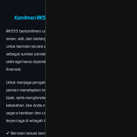
Komitmen RK555 terhadap Responsible Gambling
RK555 berkomitmen untuk menyediakan lingkungan permainan yang
aman, adil, dan bertanggung jawab. Kami mendorong seluruh pengguna
untuk bermain secara sadar dan tidak menjadikan aktivitas taruhan
sebagai sumber pendapatan utama. Permainan slot online dan taruhan
olahraga harus diperlakukan sebagai bentuk hiburan, bukan kewajiban
finansial.
Untuk menjaga pengalaman bermain yang sehat, kami menyarankan
pemain menetapkan batas deposit, mengelola waktu bermain secara
bijak, serta menghindari keputusan emosional saat mengalami
kekalahan. Jika Anda merasa kesulitan mengontrol aktivitas bermain,
segera hentikan dan cari bantuan profesional dari lembaga dukungan
terpercaya di wilayah Anda.
✔ Bermain sesuai kemampuan finansial