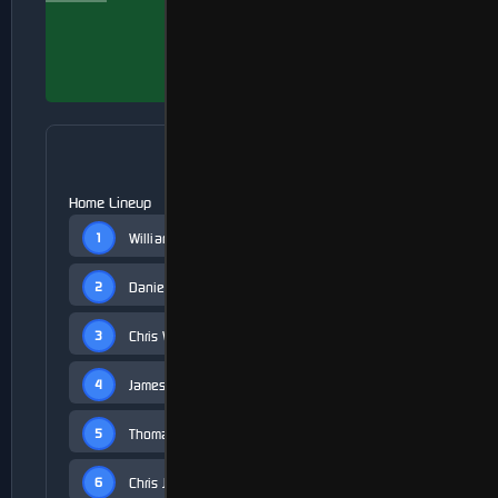
Starting Lineup
Home Lineup
1
William Davis
G
2
Daniel Miller
M
3
Chris Wilson
M
4
James Rodriguez
F
5
Thomas Williams
F
6
Chris Jones
M