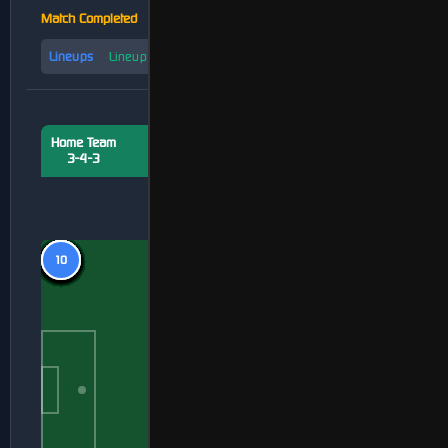
Match Completed
Lineups
Lineup available
Home Team
Away Team
3-4-3
3-4-3
10
10
1
1
1
2
3
4
5
6
7
8
9
1
2
3
4
5
6
7
8
9