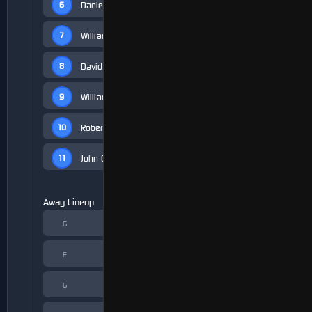
6
Daniel Williams
F
7
William Jones
D
8
David Garcia
F
9
William Rodriguez
M
10
Robert Johnson
G
11
John Garcia
G
Away Lineup
John Smith
G
1
David Davis
F
2
Chris Davis
G
3