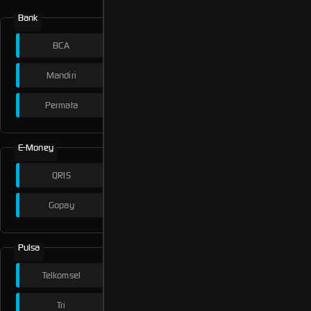
Bank
BCA
BNI
BRI
Mandiri
Cimb Niaga
Danamon
Permata
Panin
E-Money
QRIS
Dana
OVO
Gopay
LinkAja
Pulsa
Telkomsel
XL Axiata
Axis
Tri