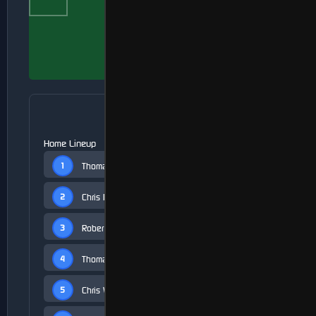
Starting Lineup
Home Lineup
1
Thomas Rodriguez
G
2
Chris Rodriguez
D
3
Robert Davis
M
4
Thomas Davis
D
5
Chris Wilson
M