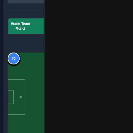
Home Team
Away Team
4-3-3
4-3-3
10
10
1
1
1
2
3
4
5
6
7
8
9
1
2
3
4
5
6
7
8
9