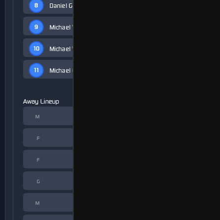
8
Daniel Garcia
D
9
Michael Wilson
D
10
Michael Williams
F
11
Michael Garcia
D
Away Lineup
Michael Williams
M
1
James Wilson
F
2
Michael Garcia
F
3
John Brown
G
4
Paul Brown
M
5