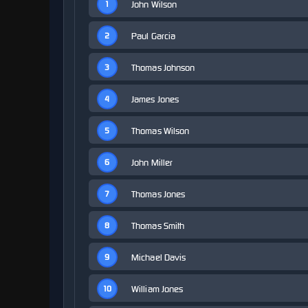
John Wilson
1
Paul Garcia
2
Thomas Johnson
3
James Jones
4
Thomas Wilson
5
John Miller
6
Thomas Jones
7
Thomas Smith
8
Michael Davis
9
William Jones
10