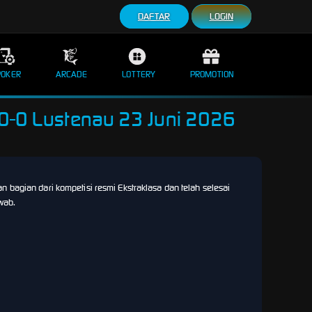
DAFTAR
LOGIN
POKER
ARCADE
LOTTERY
PROMOTION
 0-0 Lustenau 23 Juni 2026
bagian dari kompetisi resmi Ekstraklasa dan telah selesai
wab.