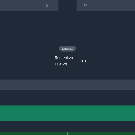
M
G
Liga MX
Recreativo
0
–
0
Huelva