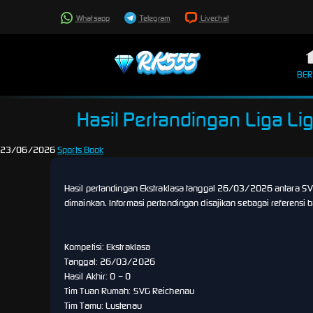
Whatsapp
Telegram
Livechat
BE
Hasil Pertandingan Liga L
23/06/2026
Sports Book
Hasil pertandingan Ekstraklasa tanggal 26/03/2026 antara SVG
dimainkan. Informasi pertandingan disajikan sebagai referens
Kompetisi: Ekstraklasa
Tanggal: 26/03/2026
Hasil Akhir: 0 – 0
Tim Tuan Rumah: SVG Reichenau
Tim Tamu: Lustenau