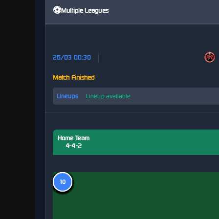
⚽
Multiple Leagues
26/03 00:30
Match Finished
Lineups
Lineup available
Home Team
4-4-2
10
10
1
1
1
2
3
4
5
6
7
8
9
1
2
3
4
5
6
7
8
9