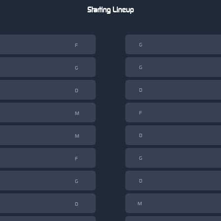
Starting Lineup
G
F
G
G
D
D
F
M
D
M
G
F
D
G
M
D