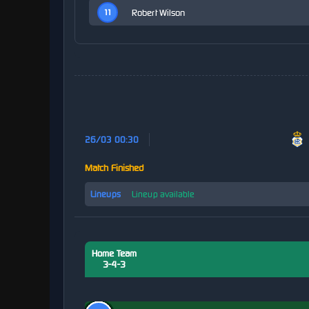
Robert Wilson
11
26/03 00:30
Match Finished
Lineups
Lineup available
Home Team
3-4-3