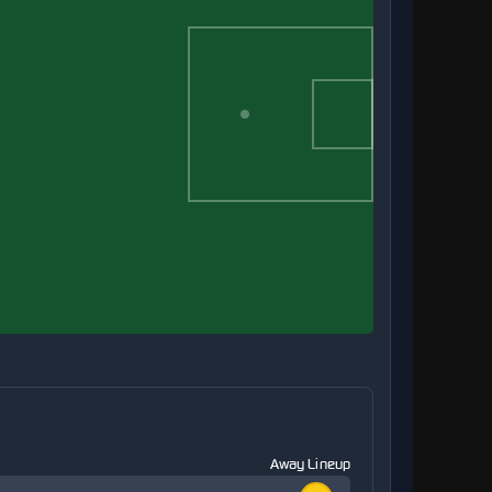
Away Lineup