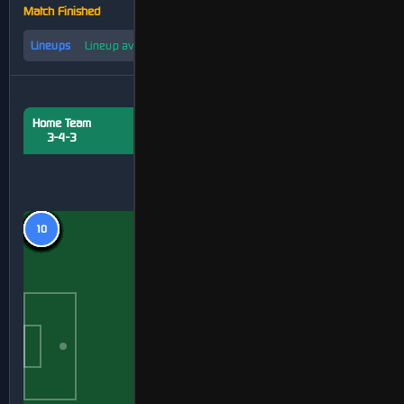
Match Finished
Lineups
Lineup available
Home Team
Away Team
3-4-3
3-4-3
10
10
1
1
1
2
3
4
5
6
7
8
9
1
2
3
4
5
6
7
8
9