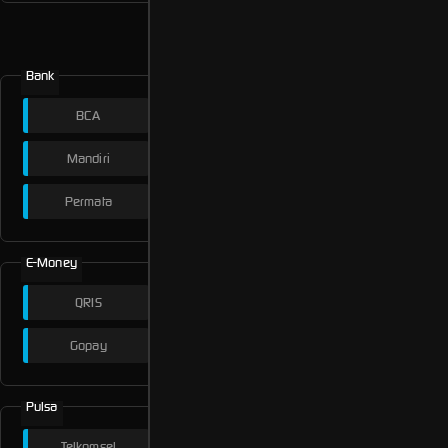
Metode Pembayaran
Bank
BCA
BNI
BRI
Mandiri
Cimb Niaga
Danamon
Permata
Panin
E-Money
QRIS
Dana
OVO
Gopay
LinkAja
Pulsa
Telkomsel
XL Axiata
Axis