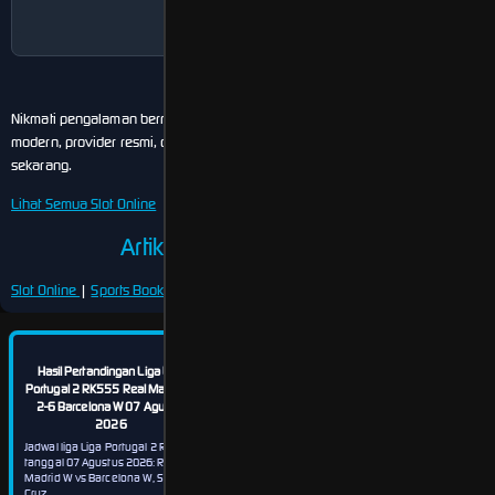
Mainkan Slot Online Terpercaya
Nikmati pengalaman bermain slot online terbaik dengan sistem keamanan
modern, provider resmi, dan transaksi cepat. Pilih permainan favorit Anda
sekarang.
Lihat Semua Slot Online
Artikel Slot Online Terbaru
Slot Online
|
Sports Book
|
Beranda
Hasil Pertandingan Liga Liga
Hasil Pertandingan Liga Liga
Hasil Per
Portugal 2 RK555 Real Madrid W
Portugal 2 RK555 ADR Jicaral 2-
Portugal 
2-6 Barcelona W 07 Agustus
1 Inter San Carlos 06 Agustus
Águila
2026
2026
Jadwal liga 
tanggal 05 
Jadwal liga Liga Portugal 2 RK555
Jadwal liga Liga Portugal 2 RK555
Hércules vs 
tanggal 07 Agustus 2026: Real
tanggal 06 Agustus 2026: ADR
Lupopo vs 
Madrid W vs Barcelona W, Santa
Jicaral vs Inter San Carlos, Zakho
Cruz…
vs…