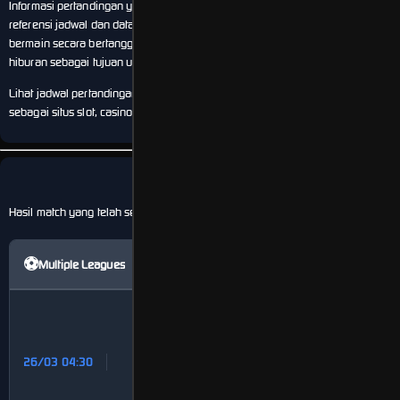
Informasi pertandingan yang ditampilkan di halaman ini bertujuan sebagai
referensi jadwal dan data pertandingan. RK555 mendorong pengguna untuk
bermain secara bertanggung jawab, memahami risiko, serta menjadikan
hiburan sebagai tujuan utama dalam mengikuti taruhan olahraga.
Lihat jadwal pertandingan lainnya di
Sports Book
atau kunjungi
RK555
sebagai situs slot, casino, dan taruhan bola online terpercaya.
Hasil Pertandingan Bola
Hasil match yang telah selesai.
⚽
Multiple Leagues
Hasil
Süper Lig
1
–
1
Sporting Canamy
26/03 04:30
Calor de San Pedro