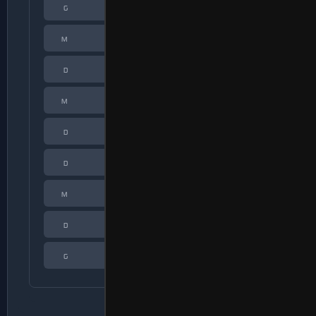
Daniel Wilson
G
3
Michael Williams
M
4
Daniel Williams
D
5
Thomas Johnson
M
6
Robert Miller
D
7
Michael Miller
D
8
Chris Smith
M
9
Daniel Miller
D
10
Chris Miller
G
11