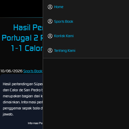
Home
Sports Book
Hasil Pertandingan Liga Liga
Portugal 2 RK555 Sporting Canamy
Kontak Kami
1-1 Calor de San Pedro 10 Juni
Tentang Kami
2026
10/06/2026
Sports Book
Hasil pertandingan Süper Lig tanggal 26/03/2026 antara Sporting Canamy
dan Calor de San Pedro berakhir dengan skor 1-1. Pertandingan ini
merupakan bagian dari kompetisi resmi Süper Lig dan telah selesai
dimainkan. Informasi pertandingan disajikan sebagai referensi bagi
penggemar sepak bola dan pemain taruhan olahraga secara bertanggung
jawab.
Informasi Pertandingan Sporting Canamy vs Calor de San Pedro