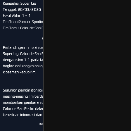
Kompetisi: Süper Lig
Tanggal: 26/03/2026
Hasil Akhir: 1 – 1
Tim Tuan Rumah: Sporting Canamy
Tim Tamu: Calor de San Pedro
Hasil Pertandingan & Konteks Kompetisi
Pertandingan ini telah selesai dimainkan sebagai bagian dari jadwal resmi
Süper Lig. Calor de San Pedro berhasil mengalahkan Sporting Canamy
dengan skor 1-1 pada tanggal 26/03/2026. Hasil pertandingan ini menjadi
bagian dari rangkaian laga dalam Süper Lig dan akan mempengaruhi posisi
klasemen kedua tim.
Susunan Pemain & Formasi Tim
Susunan pemain dan formasi yang ditampilkan merupakan lineup awal dari
masing-masing tim berdasarkan data pertandingan. Informasi ini membantu
memberikan gambaran strategi yang digunakan oleh Sporting Canamy dan
Calor de San Pedro dalam laga Süper Lig. Data lineup disajikan untuk
keperluan informasi dan analisis pertandingan.
Taruhan Olahraga Secara Bertanggung Jawab