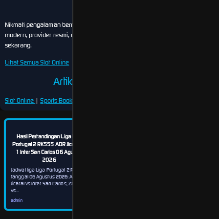
Mainkan Slot Online Terpercaya
Nikmati pengalaman bermain slot online terbaik dengan sistem keamanan
modern, provider resmi, dan transaksi cepat. Pilih permainan favorit Anda
sekarang.
Lihat Semua Slot Online
Artikel Slot Online Terbaru
Slot Online
|
Sports Book
|
Beranda
Hasil Pertandingan Liga Liga
Hasil Pertandingan Liga Liga
Hasil Per
Portugal 2 RK555 ADR Jicaral 2-
Portugal 2 RK555 Hércules vs
Portugal 
1 Inter San Carlos 06 Agustus
Águila 05 Agustus 2026
Sur 0
2026
Jadwal liga Liga Portugal 2 RK555
Jadwal liga 
tanggal 05 Agustus 2026:
tanggal 04 
Jadwal liga Liga Portugal 2 RK555
Hércules vs Águila, Saint Eloi
Nahda vs Sur
tanggal 06 Agustus 2026: ADR
Lupopo vs CS…
San…
Jicaral vs Inter San Carlos, Zakho
vs…
admin
admin
admin