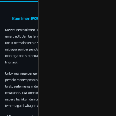
Komitmen RK555 terhadap Responsible Gambling
RK555 berkomitmen untuk menyediakan lingkungan permainan yang
aman, adil, dan bertanggung jawab. Kami mendorong seluruh pengguna
untuk bermain secara sadar dan tidak menjadikan aktivitas taruhan
sebagai sumber pendapatan utama. Permainan slot online dan taruhan
olahraga harus diperlakukan sebagai bentuk hiburan, bukan kewajiban
finansial.
Untuk menjaga pengalaman bermain yang sehat, kami menyarankan
pemain menetapkan batas deposit, mengelola waktu bermain secara
bijak, serta menghindari keputusan emosional saat mengalami
kekalahan. Jika Anda merasa kesulitan mengontrol aktivitas bermain,
segera hentikan dan cari bantuan profesional dari lembaga dukungan
terpercaya di wilayah Anda.