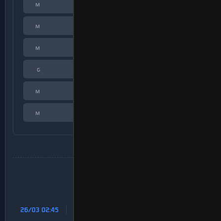
Chris Wilson
M
6
Thomas Williams
M
7
Thomas Jones
M
8
Chris Wilson
G
9
James Rodriguez
M
10
David Garcia
M
11
Super League
2
–
2
Scunthorpe
26/03 02:45