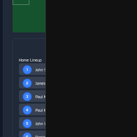
Starting Lineup
Home Lineup
1
John Smith
F
2
James Miller
F
3
Paul Miller
D
4
Paul Rodriguez
M
5
John Williams
D