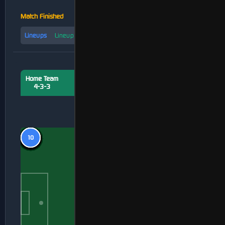
Rochdale
Match Finished
Lineups
Lineup available
Home Team
Away Team
4-3-3
4-3-3
10
10
1
1
1
2
3
4
5
6
7
8
9
1
2
3
4
5
6
7
8
9