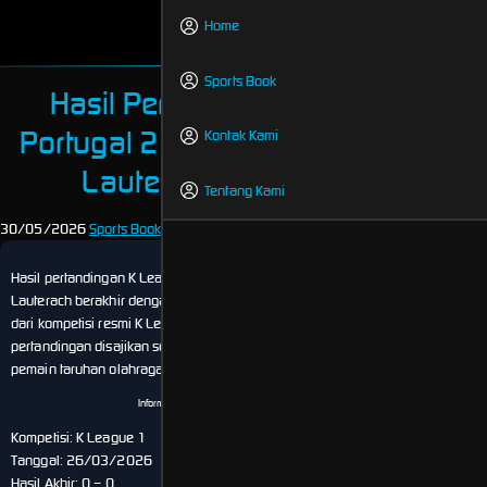
Home
Sports Book
Hasil Pertandingan Liga Liga
Portugal 2 RK555 Seekirchen 0-0
Kontak Kami
Lauterach 30 Mei 2026
Tentang Kami
30/05/2026
Sports Book
Hasil pertandingan K League 1 tanggal 26/03/2026 antara Seekirchen dan
Lauterach berakhir dengan skor 0-0. Pertandingan ini merupakan bagian
dari kompetisi resmi K League 1 dan telah selesai dimainkan. Informasi
pertandingan disajikan sebagai referensi bagi penggemar sepak bola dan
pemain taruhan olahraga secara bertanggung jawab.
Informasi Pertandingan Seekirchen vs Lauterach
Kompetisi: K League 1
Tanggal: 26/03/2026
Hasil Akhir: 0 – 0