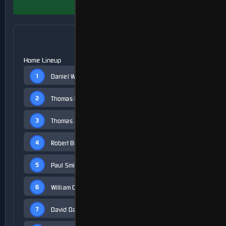
Starting Lineup
Home Lineup
1
Daniel Wilson
M
2
Thomas Brown
F
3
Thomas Jones
D
4
Robert Brown
D
5
Paul Smith
F
6
William Garcia
G
7
David Davis
F