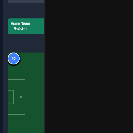
Home Team
Away Team
4-2-3-1
4-2-3-1
10
10
1
1
1
2
3
4
5
6
7
8
9
1
2
3
4
5
6
7
8
9