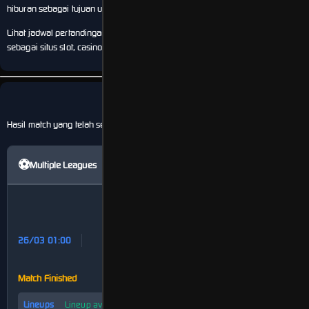
hiburan sebagai tujuan utama dalam mengikuti taruhan olahraga.
Lihat jadwal pertandingan lainnya di
Sports Book
atau kunjungi
RK555
sebagai situs slot, casino, dan taruhan bola online terpercaya.
Hasil Pertandingan Bola
Hasil match yang telah selesai.
⚽
Multiple Leagues
Hasil
K League 1
0
–
0
Seekirchen
26/03 01:00
Lauterach
Match Finished
Lineups
Lineup available