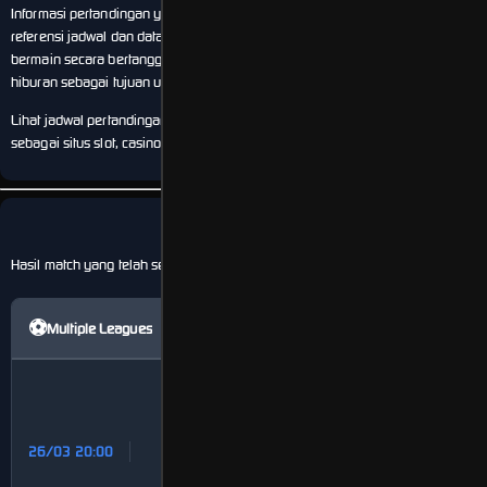
Informasi pertandingan yang ditampilkan di halaman ini bertujuan sebagai
referensi jadwal dan data pertandingan. RK555 mendorong pengguna untuk
bermain secara bertanggung jawab, memahami risiko, serta menjadikan
hiburan sebagai tujuan utama dalam mengikuti taruhan olahraga.
Lihat jadwal pertandingan lainnya di
Sports Book
atau kunjungi
RK555
sebagai situs slot, casino, dan taruhan bola online terpercaya.
Hasil Pertandingan Bola
Hasil match yang telah selesai.
⚽
Multiple Leagues
Hasil
Super League
Lubumbashi Sport
26/03 20:00
vs
FC Tshikas