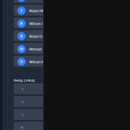
7
Robert Miller
G
8
William Jones
F
9
Robert Garcia
M
10
Michael Jones
D
11
William Miller
M
Away Lineup
William Rodriguez
F
1
Robert Garcia
D
2
Michael Johnson
G
3
James Williams
M
4