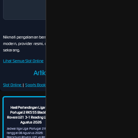
Mainkan Slot Online Terpercaya
Nikmati pengalaman bermain slot online terbaik dengan sistem keamanan
modern, provider resmi, dan transaksi cepat. Pilih permainan favorit Anda
sekarang.
Lihat Semua Slot Online
Artikel Slot Online Terbaru
Slot Online
|
Sports Book
|
Beranda
Hasil Pertandingan Liga Liga
Hasil Pertandingan Liga Liga
Hasil Per
Portugal 2 RK555 Blackburn
Portugal 2 RK555 Real Madrid W
Portugal 2
Rovers U21 3-1 Reading U21 08
2-6 Barcelona W 07 Agustus
1 Inter S
Agustus 2026
2026
Jadwal liga Liga Portugal 2 RK555
Jadwal liga Liga Portugal 2 RK555
Jadwal liga 
tanggal 08 Agustus 2026:
tanggal 07 Agustus 2026: Real
tanggal 06 
Blackburn Rovers U21 vs Reading
Madrid W vs Barcelona W, Santa
Jicaral vs I