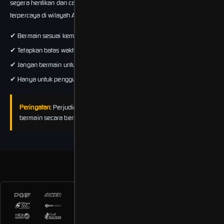
segera hentikan dan cari bantuan profesional dari lembaga dukungan
terpercaya di wilayah Anda.
✔ Bermain sesuai kemampuan finansial
✔ Tetapkan batas waktu & batas deposit
✔ Jangan bermain untuk mengejar kerugian
✔ Hanya untuk pengguna berusia 18+ tahun
Peringatan:
Perjudian memiliki risiko kecanduan. Pastikan Anda
bermain secara bertanggung jawab.
Penyedia Games