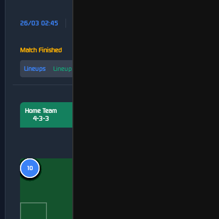
2
–
2
Scunthorpe
26/03 02:45
Rochdale
Match Finished
Lineups
Lineup available
Home Team
Away Team
4-3-3
4-3-3
10
10
1
1
1
2
3
4
5
6
7
8
9
1
2
3
4
5
6
7
8
9