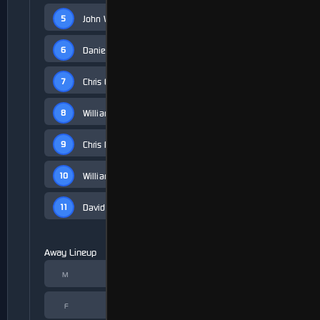
5
John Williams
D
6
Daniel Jones
F
7
Chris Garcia
M
8
William Brown
F
9
Chris Miller
M
10
William Williams
M
11
David Jones
M
Away Lineup
Robert Rodriguez
M
1
Daniel Jones
F
2