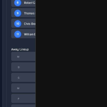
8
Robert Garcia
G
9
Thomas Miller
F
10
Chris Brown
M
11
William Brown
M
Away Lineup
John Jones
M
1
James Smith
D
2
Daniel Miller
G
3
Paul Garcia
M
4
Daniel Smith
F
5