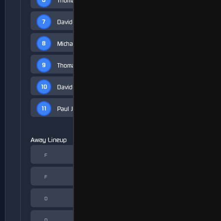
6
Thomas Garcia
M
7
David Rodriguez
M
8
Michael Brown
D
9
Thomas Smith
M
10
David Garcia
D
11
Paul Jones
M
Away Lineup
Paul Williams
F
1
John Wilson
F
2
James Wilson
D
3
John Williams
D
4