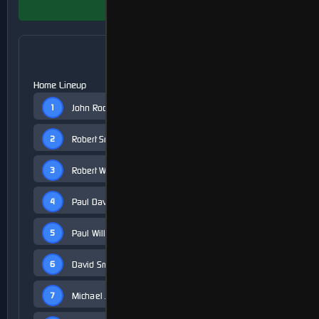
Starting Lineup
Home Lineup
1
John Rodriguez
M
2
Robert Smith
G
3
Robert Williams
G
4
Paul Davis
F
5
Paul Williams
F
6
David Smith
F
7
Michael Johnson
D