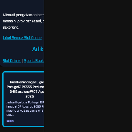
Mainkan Slot Online Terpercaya
Nikmati pengalaman bermain slot online terbaik dengan sistem keamanan
modern, provider resmi, dan transaksi cepat. Pilih permainan favorit Anda
sekarang.
Lihat Semua Slot Online
Artikel Slot Online Terbaru
Slot Online
|
Sports Book
|
Beranda
Hasil Pertandingan Liga Liga
Hasil Pertandingan Liga Liga
Hasil Per
Portugal 2 RK555 Real Madrid W
Portugal 2 RK555 ADR Jicaral 2-
Portugal 
2-6 Barcelona W 07 Agustus
1 Inter San Carlos 06 Agustus
Águila
2026
2026
Jadwal liga 
tanggal 05 
Jadwal liga Liga Portugal 2 RK555
Jadwal liga Liga Portugal 2 RK555
Hércules vs 
tanggal 07 Agustus 2026: Real
tanggal 06 Agustus 2026: ADR
Lupopo vs 
Madrid W vs Barcelona W, Santa
Jicaral vs Inter San Carlos, Zakho
Cruz…
vs…
admin
admin
admin