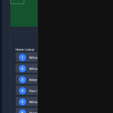
Starting Lineup
Home Lineup
1
William Rodriguez
M
2
William Garcia
M
3
Robert Rodriguez
D
4
Paul Jones
G
5
William Garcia
F