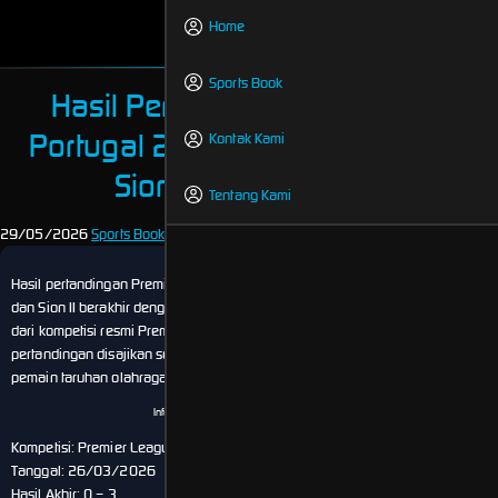
Home
Sports Book
Hasil Pertandingan Liga Liga
Portugal 2 RK555 Echallens 0-3
Kontak Kami
Sion II 29 Mei 2026
Tentang Kami
29/05/2026
Sports Book
Hasil pertandingan Premier League tanggal 26/03/2026 antara Echallens
dan Sion II berakhir dengan skor 0-3. Pertandingan ini merupakan bagian
dari kompetisi resmi Premier League dan telah selesai dimainkan. Informasi
pertandingan disajikan sebagai referensi bagi penggemar sepak bola dan
pemain taruhan olahraga secara bertanggung jawab.
Informasi Pertandingan Echallens vs Sion II
Kompetisi: Premier League
Tanggal: 26/03/2026
Hasil Akhir: 0 – 3