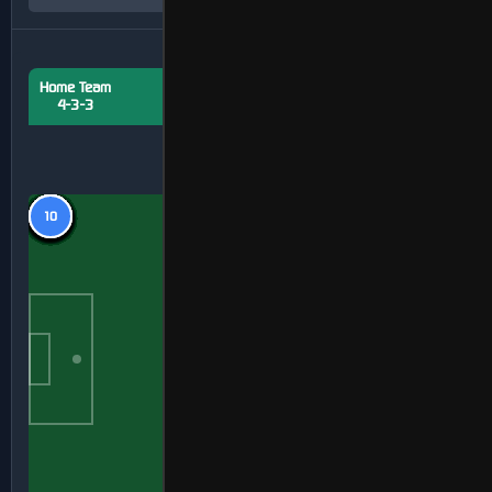
Home Team
Away Team
4-3-3
4-3-3
10
10
1
1
1
2
3
4
5
6
7
8
9
1
2
3
4
5
6
7
8
9