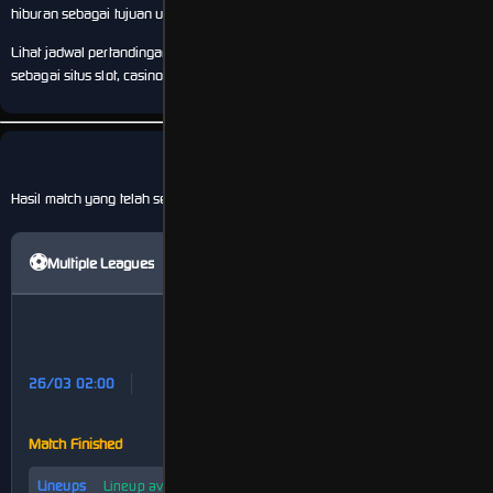
hiburan sebagai tujuan utama dalam mengikuti taruhan olahraga.
Lihat jadwal pertandingan lainnya di
Sports Book
atau kunjungi
RK555
sebagai situs slot, casino, dan taruhan bola online terpercaya.
Hasil Pertandingan Bola
Hasil match yang telah selesai.
⚽
Multiple Leagues
Hasil
Premier League
0
–
3
Echallens
26/03 02:00
Sion II
Match Finished
Lineups
Lineup available