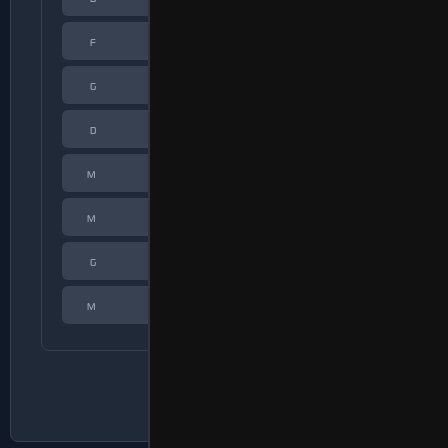
William Jones
F
5
Thomas Brown
G
6
David Jones
D
7
John Rodriguez
M
8
William Garcia
M
9
David Jones
G
10
Daniel Garcia
M
11