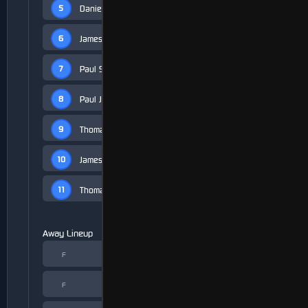
5
Daniel Rodriguez
D
6
James Johnson
M
7
Paul Smith
M
8
Paul Jones
F
9
Thomas Davis
M
10
James Jones
D
11
Thomas Smith
G
Away Lineup
Michael Rodriguez
F
1
John Miller
F
2