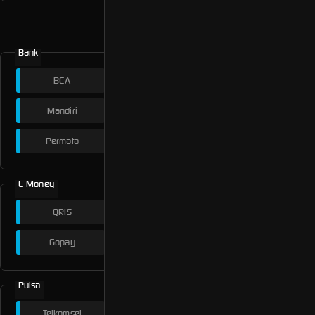
Metode Pembayaran
Bank
BCA
BNI
BRI
Mandiri
Cimb Niaga
Danamon
Permata
Panin
E-Money
QRIS
Dana
OVO
Gopay
LinkAja
Pulsa
Telkomsel
XL Axiata
Axis