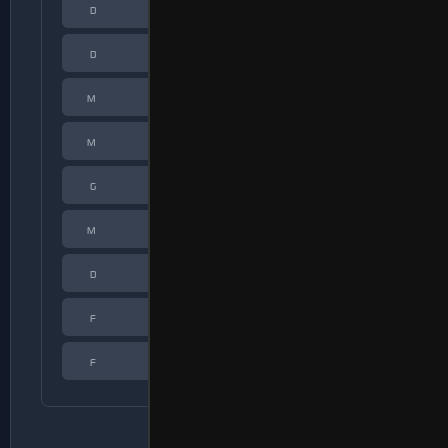
Robert Garcia
D
3
John Wilson
D
4
Chris Garcia
M
5
David Johnson
M
6
Thomas Jones
G
7
Thomas Jones
M
8
William Jones
D
9
Daniel Williams
F
10
Michael Miller
F
11