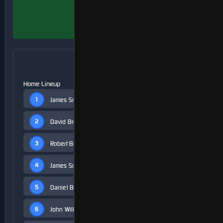
Starting Lineup
Home Lineup
1
James Smith
F
2
David Brown
M
3
Robert Brown
D
4
James Smith
G
5
Daniel Brown
M
6
John Williams
F