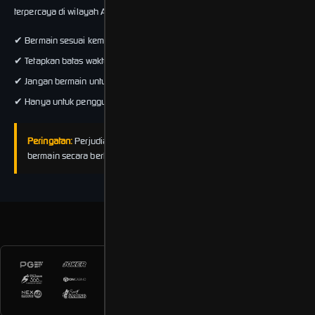
terpercaya di wilayah Anda.
✔ Bermain sesuai kemampuan finansial
✔ Tetapkan batas waktu & batas deposit
✔ Jangan bermain untuk mengejar kerugian
✔ Hanya untuk pengguna berusia 18+ tahun
Peringatan:
Perjudian memiliki risiko kecanduan. Pastikan Anda
bermain secara bertanggung jawab.
Penyedia Games