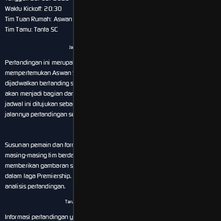
Waktu Kickoff: 20:30
Tim Tuan Rumah: Aswan Sc
Tim Tamu: Tanta SC
Jadwal Pertandingan & Konteks Kompetisi
Pertandingan ini merupakan bagian dari jadwal resmi Premiership yang
mempertemukan Aswan Sc dan Tanta SC pada musim berjalan. Kedua tim
dijadwalkan bertanding sesuai kalender kompetisi dan hasil pertandingan ini
akan menjadi bagian dari rangkaian laga dalam Premiership. Informasi
jadwal ini ditujukan sebagai panduan bagi pengguna yang ingin mengikuti
jalannya pertandingan secara langsung.
Susunan Pemain & Formasi Tim
Susunan pemain dan formasi yang ditampilkan merupakan lineup awal dari
masing-masing tim berdasarkan data pertandingan. Informasi ini membantu
memberikan gambaran strategi yang digunakan oleh Aswan Sc dan Tanta SC
dalam laga Premiership. Data lineup disajikan untuk keperluan informasi dan
analisis pertandingan.
Taruhan Olahraga Secara Bertanggung Jawab
Informasi pertandingan yang ditampilkan di halaman ini bertujuan sebagai