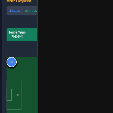
Match Completed
Lineups
Lineup available
Home Team
Away Team
4-2-3-1
4-2-3-1
10
10
1
1
1
2
3
4
5
6
7
8
9
1
2
3
4
5
6
7
8
9