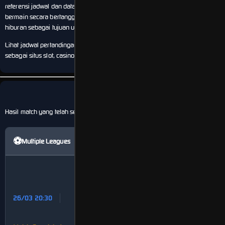
referensi jadwal dan data pertandingan. RK555 mendorong pengguna untuk
bermain secara bertanggung jawab, memahami risiko, serta menjadikan
hiburan sebagai tujuan utama dalam mengikuti taruhan olahraga.
Lihat jadwal pertandingan lainnya di
Sports Book
atau kunjungi
RK555
sebagai situs slot, casino, dan taruhan bola online terpercaya.
Hasil Pertandingan Bola
Hasil match yang telah selesai.
⚽
Multiple Leagues
Hasil
Premiership
Aswan Sc
26/03 20:30
vs
Tanta SC