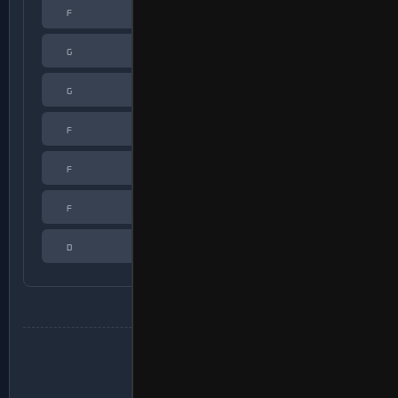
David Rodriguez
F
5
Paul Wilson
G
6
Robert Rodriguez
G
7
William Johnson
F
8
William Garcia
F
9
Thomas Garcia
F
10
Thomas Williams
D
11
Premier League